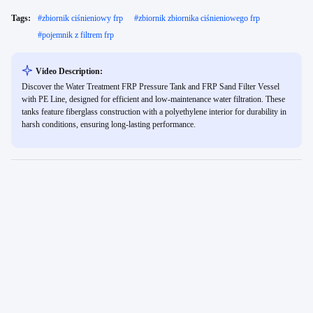
Tags:
#
zbiornik ciśnieniowy frp
#
zbiornik zbiornika ciśnieniowego frp
#
pojemnik z filtrem frp
Video Description:
Discover the Water Treatment FRP Pressure Tank and FRP Sand Filter Vessel
with PE Line, designed for efficient and low-maintenance water filtration. These
tanks feature fiberglass construction with a polyethylene interior for durability in
harsh conditions, ensuring long-lasting performance.