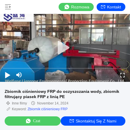
Rozmowa
Kontakt
Zbiornik ciśnieniowy FRP do oczyszczania wody, zbiornik
filtrujący piasek FRP z linią PE
Inne filmy
November 14, 2024
Keyword:
Zbiornik ciśnieniowy FRP
Czat
Skontaktuj Się Z Nami