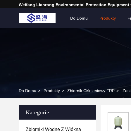
Weifang Lianrong Environmental Protection Equipment 
Do Domu
Produkty
F
Do Domu
>
Produkty
>
Zbiornik Ciśnieniowy FRP
>
Zast
Kategorie
Zbiorniki Wodne Z Włókna