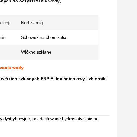
lanych do oczyszczania wody
,
alacji:
Nad ziemią
nie:
Schowek na chemikalia
Włókno szklane
czania wody
ókien szklanych FRP Filtr ciśnieniowy i zbiorniki
dystrybucyjne, przetestowane hydrostatycznie na