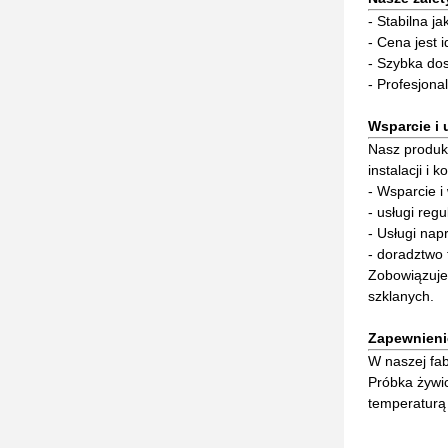
- Stabilna ja
- Cena jest 
- Szybka do
- Profesjon
Wsparcie i 
Nasz produk
instalacji i
- Wsparcie i
- usługi regu
- Usługi na
- doradztwo 
Zobowiązuje
szklanych.
Zapewnieni
W naszej fab
Próbka żywic
temperaturą