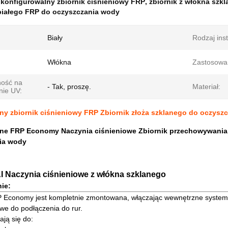
:
konfigurowalny zbiornik ciśnieniowy FRP
,
zbiornik z włókna szk
 białego FRP do oczyszczania wody
Biały
Rodzaj inst
Włókna
Zastosowa
ość na
- Tak, proszę.
Materiał:
nie UV:
ny zbiornik ciśnieniowy FRP Zbiornik złoża szklanego do oczysz
e FRP Economy Naczynia ciśnieniowe Zbiornik przechowywania wł
ia wody
Naczynia ciśnieniowe z włókna szklanego
ie:
 Economy jest kompletnie zmontowana, włączając wewnętrzne systemy 
we do podłączenia do rur.
ają się do: