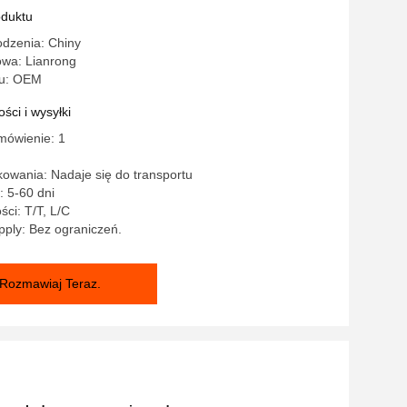
oduktu
odzenia: Chiny
wa: Lianrong
u: OEM
ści i wysyłki
mówienie: 1
owania: Nadaje się do transportu
 5-60 dni
ści: T/T, L/C
ply: Bez ograniczeń.
Rozmawiaj Teraz.