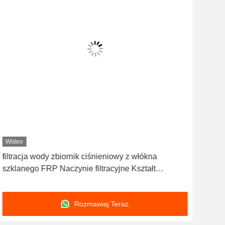
Wideo
Wid
filtracja wody zbiornik ciśnieniowy z włókna
Prz
szklanego FRP Naczynie filtracyjne Kształt
włó
cylindryczny
zie
Rozmawiaj Teraz.