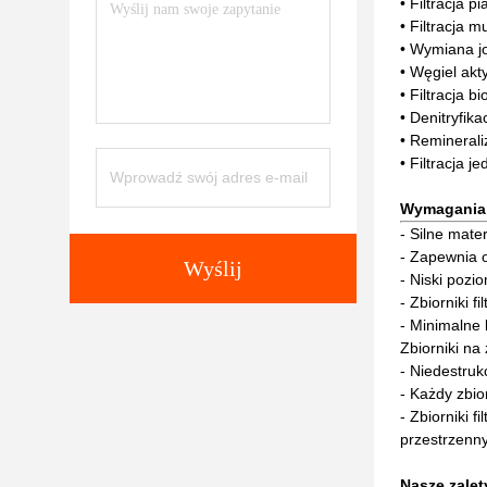
• Filtracja p
• Filtracja 
• Wymiana j
• Węgiel ak
• Filtracja b
• Denitryfika
• Reminerali
• Filtracja 
Wymagania 
- Silne mate
- Zapewnia o
Wyślij
- Niski pozi
- Zbiorniki 
- Minimalne k
Zbiorniki na
- Niedestru
- Każdy zbio
- Zbiorniki 
przestrzenn
Nasze zalet