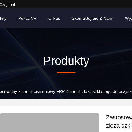
Co., Ltd
ilmy
Pokaz VR
O Nas
Skontaktuj Się Z Nami
Wyd
Produkty
osowalny zbiornik ciśnieniowy FRP Zbiornik złoża szklanego do oczys
Zastosowa
złoża szk