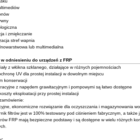
iasku
multimediów
onów
tywny
iologiczna
cja i zmiękczanie
zacja stref wapnia
jednowarstwowa lub multimedialna
w odniesieniu do urządzeń z FRP
riały z włókna szklanego, działające w różnych pojemnościach
chronę UV dla prostej instalacji w dowolnym miejscu
om konserwacji
filtracyjne z napędem grawitacyjnym i pompowymi są łatwo dostępne
oszty eksploatacji przy prostej instalacji
 zamówienie:
kcyjne, ekonomiczne rozwiązanie dla oczyszczania i magazynowania wo
rnik filtrów jest w 100% testowany pod ciśnieniem fabrycznym, a takż
filtrów FRP mają bezpieczne podstawy i są dostępne w wielu różnych k
ych.
y: