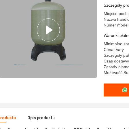
Szczegóły pr
Miejsce poch
Nazwa handlo
Numer model
Warunki płatno
Minimalne za
Cena: Vary
Szczegóły pak
Czas dostawy:
Zasady płatno
Możliwość Sup
produktu
Opis produktu