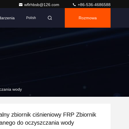
wflrhbsb@126.com
+86-536-4686588
arzenia
Rozmowa
Polish
zczania wody
lny zbiornik ciśnieniowy FRP Zbiornik
lanego do oczyszczania wody