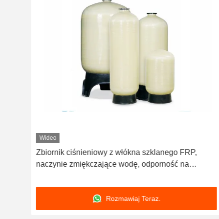
Wideo
Zbiornik ciśnieniowy z włókna szklanego FRP,
naczynie zmiękczające wodę, odporność na
promieniowanie UV CE NSF zatwierdzone
Rozmawiaj Teraz.