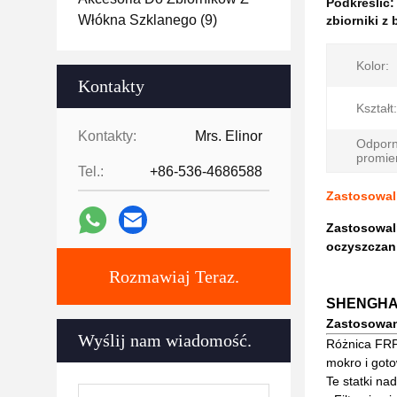
Podkreślić
Włókna Szklanego
(9)
zbiorniki z
Kolor:
Kontakty
Kształt:
Kontakty:
Mrs. Elinor
Odporn
promie
Tel.:
+86-536-4686588
Zastosowal
Zastosowaln
oczyszczan
Rozmawiaj Teraz.
SHENGHAI 
Zastosowan
Wyślij nam wiadomość.
Różnica FRP
mokro i goto
Te statki nad