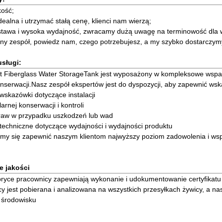
kość;
idealna i utrzymać stałą cenę, klienci nam wierzą;
stawa i wysoka wydajność, zwracamy dużą uwagę na terminowość dla 
alny zespół, powiedz nam, czego potrzebujesz, a my szybko dostarczym
usługi:
t Fiberglass Water StorageTank jest wyposażony w kompleksowe wsparci
 konserwacji.Nasz zespół ekspertów jest do dyspozycji, aby zapewnić w
 wskazówki dotyczące instalacji
larnej konserwacji i kontroli
praw w przypadku uszkodzeń lub wad
techniczne dotyczące wydajności i wydajności produktu
my się zapewnić naszym klientom najwyższy poziom zadowolenia i wspa
e jakości
ryce pracownicy zapewniają wykonanie i udokumentowanie certyfikatu 
y jest pobierana i analizowana na wszystkich przesyłkach żywicy, a 
 środowisku