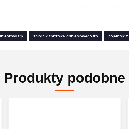
iśnieniowy frp
zbiornik zbiornika ciśnieniowego frp
pojemnik z f
Produkty podobne